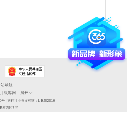
网站导航
融
|
银客网
展开
60290号 | 旅行社业务许可证：L-BJ02816
厦E座西区7层