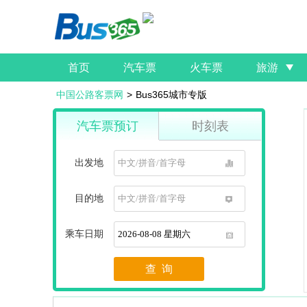
首页
汽车票
火车票
旅游
中国公路客票网
>
Bus365城市专版
汽车票预订
时刻表
出发地
1
目的地
1
乘车日期
1
查 询