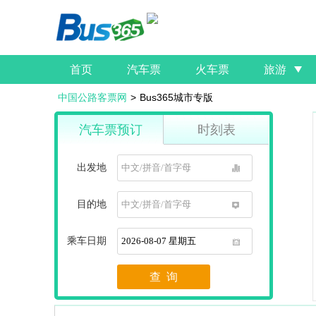
首页
汽车票
火车票
旅游
中国公路客票网
>
Bus365城市专版
汽车票预订
时刻表
出发地
1
目的地
1
乘车日期
1
查 询