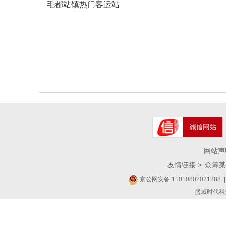
毛都站镇热门客运站
网站声
友情链接 >
众筹某
京公网安备 11010802021288
|
盛威时代科技