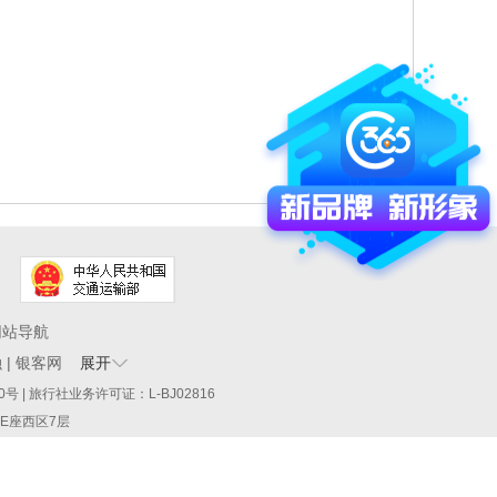
网站导航
融
|
银客网
展开
60290号 | 旅行社业务许可证：L-BJ02816
厦E座西区7层