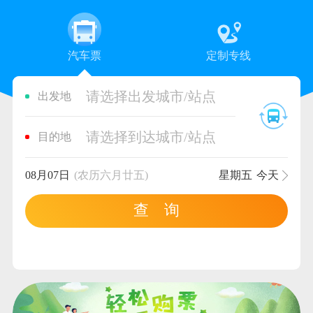
汽车票
定制专线
请选择出发城市/站点
出发地
请选择到达城市/站点
目的地
08月07日
(农历六月廿五)
星期五
今天
查 询