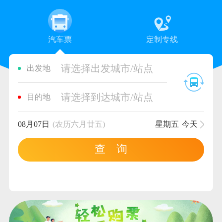
汽车票
定制专线
请选择出发城市/站点
出发地
请选择到达城市/站点
目的地
08月07日
(农历六月廿五)
星期五
今天
查 询