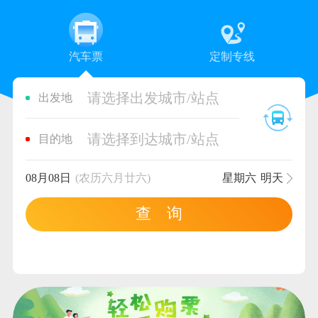
汽车票
定制专线
请选择出发城市/站点
出发地
请选择到达城市/站点
目的地
08月08日
(农历六月廿六)
星期六
明天
查 询