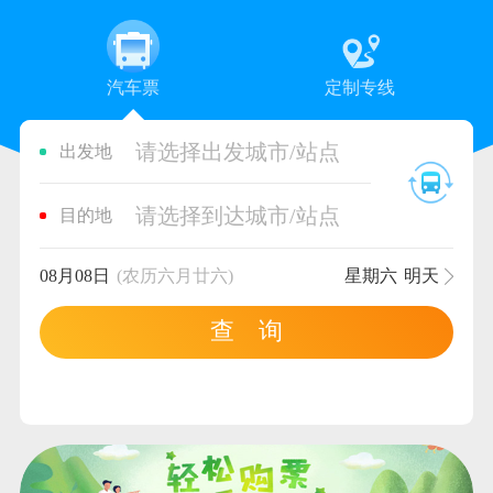
汽车票
定制专线
请选择出发城市/站点
出发地
请选择到达城市/站点
目的地
08月08日
(农历六月廿六)
星期六
明天
查 询