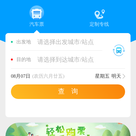
汽车票
定制专线
请选择出发城市/站点
出发地
请选择到达城市/站点
目的地
08月07日
(农历六月廿五)
星期五
明天
查 询