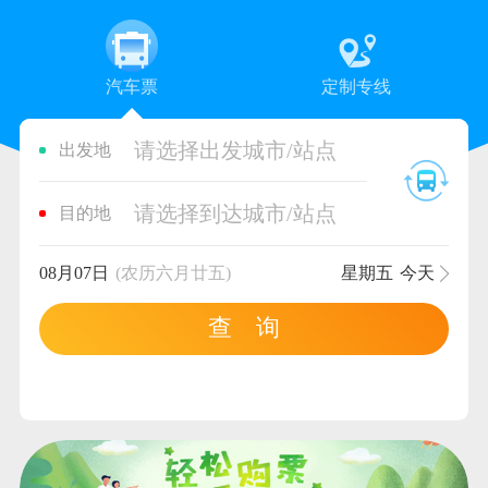
汽车票
定制专线
请选择出发城市/站点
出发地
请选择到达城市/站点
目的地
08月07日
(农历六月廿五)
星期五
今天
查 询