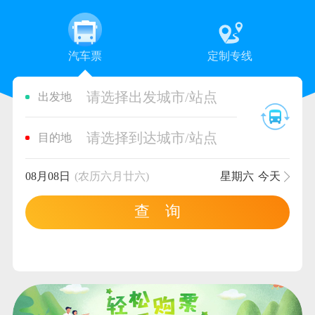
汽车票
定制专线
请选择出发城市/站点
出发地
请选择到达城市/站点
目的地
08月08日
(农历六月廿六)
星期六
今天
查 询