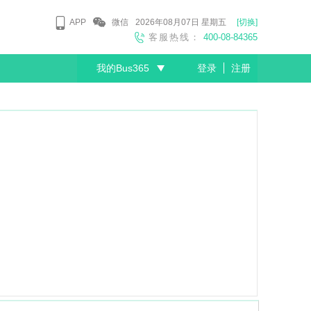
APP
微信
2026年08月07日
星期五
[切换]
客服热线：
400-08-84365
我的Bus365
登录
注册
尊敬的会员