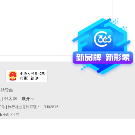
网站导航
融
|
银客网
展开
60290号 | 旅行社业务许可证：L-BJ02816
厦E座西区7层