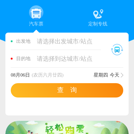
汽车票
定制专线
请选择出发城市/站点
出发地
请选择到达城市/站点
目的地
08月06日
(农历六月廿四)
星期四
今天
查 询