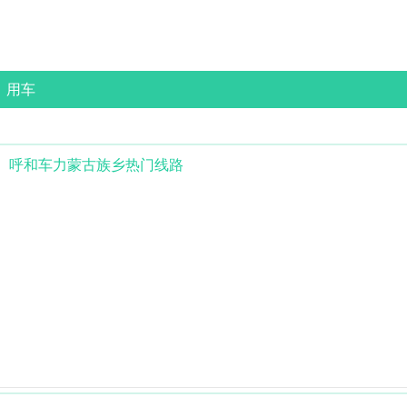
用车
呼和车力蒙古族乡
热门线路