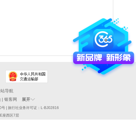
网站导航
融
|
银客网
展开
60290号 | 旅行社业务许可证：L-BJ02816
厦E座西区7层