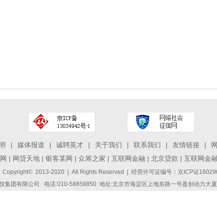
明
|
媒体报道
|
诚聘英才
|
关于我们
|
联系我们
|
友情链接
|
网
|
网贷天地
|
银客某网
|
众筹之家
|
互联网金融
|
北京贷款
|
互联网金
 Copyright© 2013-2020 | All Rights Reserved | 经营许可证编号：京ICP证1
集团有限公司 电话:010-58858850 地址:北京市海淀区上地东路一号盈创动力大