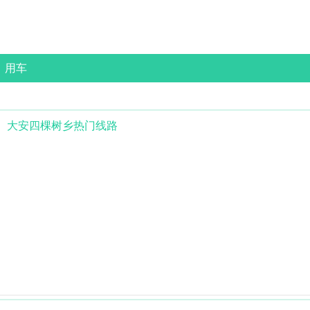
用车
大安四棵树乡
热门线路