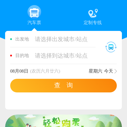
汽车票
定制专线
请选择出发城市/站点
出发地
请选择到达城市/站点
目的地
08月08日
(农历六月廿六)
星期六
今天
查 询