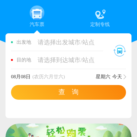
汽车票
定制专线
请选择出发城市/站点
出发地
请选择到达城市/站点
目的地
08月08日
(农历六月廿六)
星期六
今天
查 询