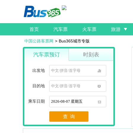
首页
汽车票
火车票
旅游
中国公路客票网
>
Bus365城市专版
汽车票预订
时刻表
出发地
1
目的地
1
乘车日期
1
查 询