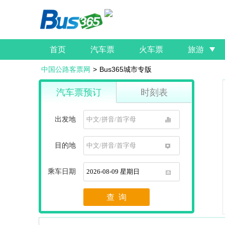
首页
汽车票
火车票
旅游
中国公路客票网
>
Bus365城市专版
汽车票预订
时刻表
出发地
1
目的地
1
乘车日期
1
查 询