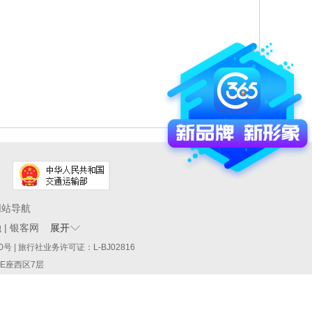
网站导航
融
|
银客网
展开
60290号 | 旅行社业务许可证：L-BJ02816
厦E座西区7层