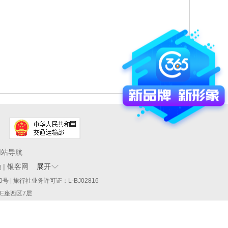
网站导航
融
|
银客网
展开
60290号 | 旅行社业务许可证：L-BJ02816
厦E座西区7层