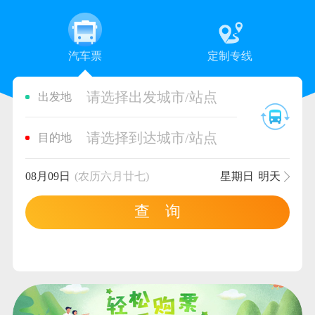
汽车票
定制专线
请选择出发城市/站点
出发地
请选择到达城市/站点
目的地
08月09日
(农历六月廿七)
星期日
明天
查 询