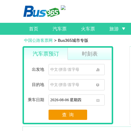
首页
汽车票
火车票
旅游
中国公路客票网
>
Bus365城市专版
汽车票预订
时刻表
出发地
1
目的地
1
乘车日期
1
查 询