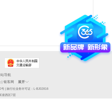
网站导航
融
|
银客网
展开
60290号 | 旅行社业务许可证：L-BJ02816
厦E座西区7层