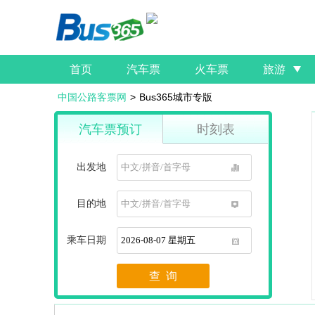
首页
汽车票
火车票
旅游
中国公路客票网
>
Bus365城市专版
汽车票预订
时刻表
出发地
1
目的地
1
乘车日期
1
查 询