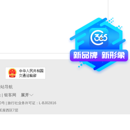
网站导航
融
|
银客网
展开
60290号 | 旅行社业务许可证：L-BJ02816
厦E座西区7层