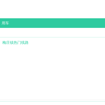
用车
梅庄镇
热门线路