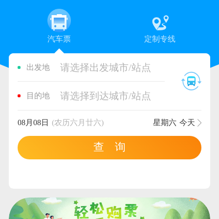
汽车票
定制专线
请选择出发城市/站点
出发地
请选择到达城市/站点
目的地
08月08日
(农历六月廿六)
星期六
今天
查 询