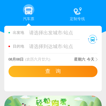
汽车票
定制专线
请选择出发城市/站点
出发地
请选择到达城市/站点
目的地
08月08日
(农历六月廿六)
星期六
今天
查 询