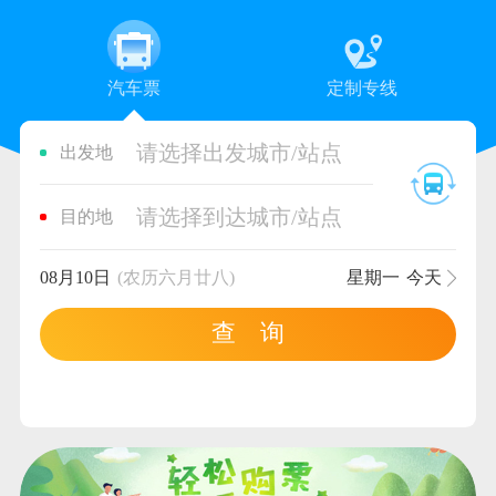
汽车票
定制专线
请选择出发城市/站点
出发地
请选择到达城市/站点
目的地
08月10日
(农历六月廿八)
星期一
今天
查 询