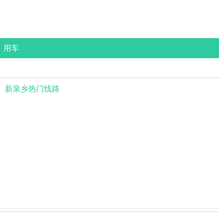
用车
新泉乡
热门线路