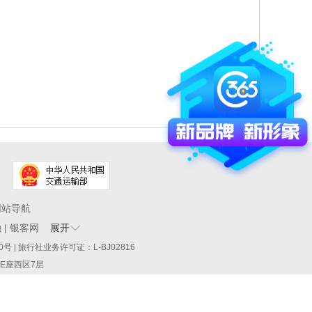
网站导航
融
|
银客网
展开
60290号 | 旅行社业务许可证：L-BJ02816
厦E座西区7层