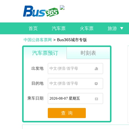
首页
汽车票
火车票
旅游
中国公路客票网
>
Bus365城市专版
汽车票预订
时刻表
出发地
1
目的地
1
乘车日期
1
查 询