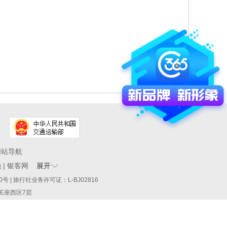
网站导航
融
|
银客网
展开
60290号 | 旅行社业务许可证：L-BJ02816
厦E座西区7层