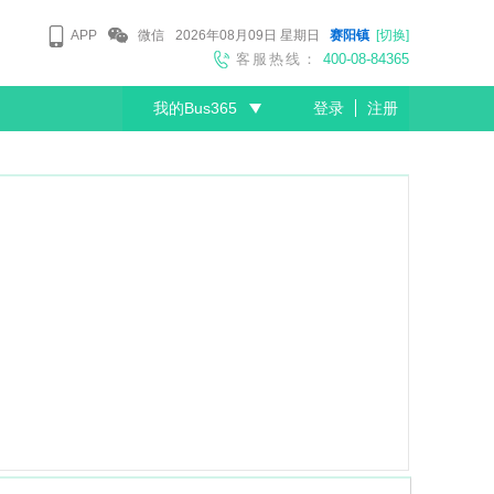
APP
微信
2026年08月09日
星期日
赛阳镇
[切换]
客服热线：
400-08-84365
我的Bus365
登录
注册
尊敬的会员