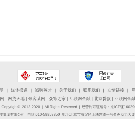
明
|
媒体报道
|
诚聘英才
|
关于我们
|
联系我们
|
友情链接
|
网
|
网贷天地
|
银客某网
|
众筹之家
|
互联网金融
|
北京贷款
|
互联网金
 Copyright© 2013-2020 | All Rights Reserved | 经营许可证编号：京ICP证1
集团有限公司 电话:010-58858850 地址:北京市海淀区上地东路一号盈创动力大