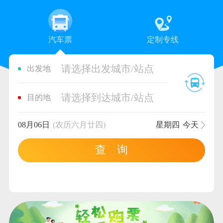
汽车票
定制专线
请选择出发城市/站点
出发地
请选择到达城市/站点
目的地
08月06日
(农历六月廿四)
星期四
今天
查 询