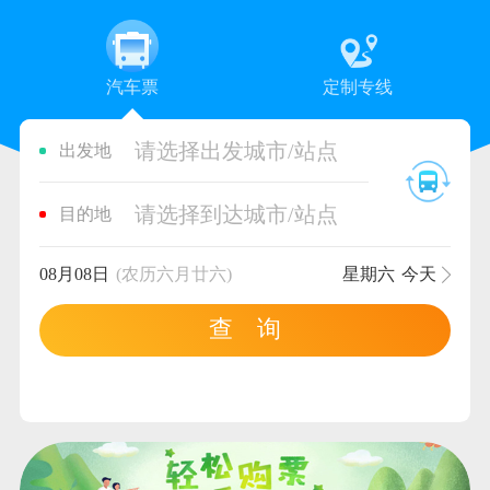
汽车票
定制专线
请选择出发城市/站点
出发地
请选择到达城市/站点
目的地
08月08日
(农历六月廿六)
星期六
今天
查 询