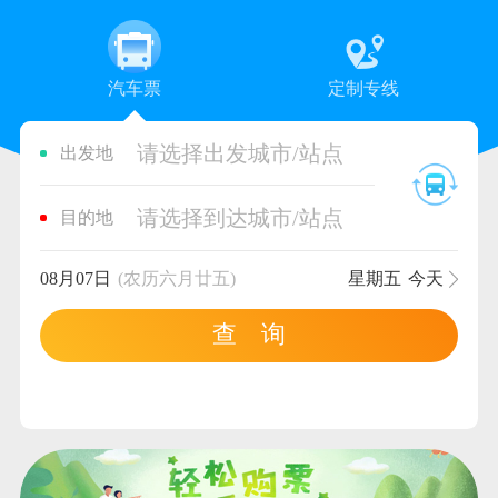
汽车票
定制专线
请选择出发城市/站点
出发地
请选择到达城市/站点
目的地
08月07日
(农历六月廿五)
星期五
今天
查 询