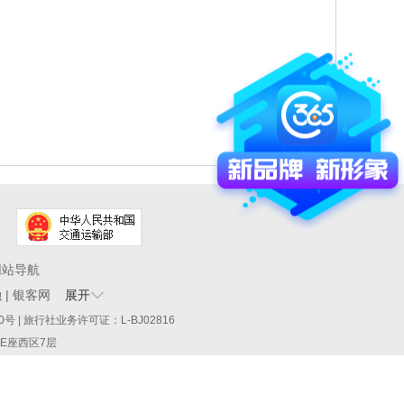
网站导航
融
|
银客网
展开
60290号 | 旅行社业务许可证：L-BJ02816
厦E座西区7层