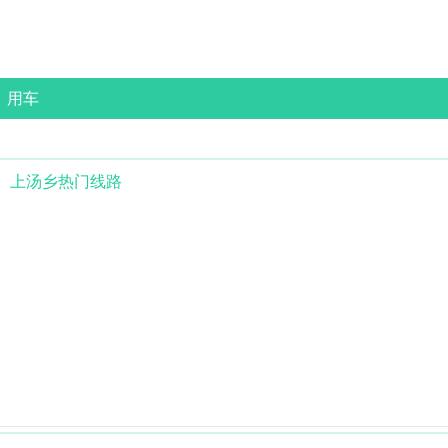
用车
上汤乡
热门线路