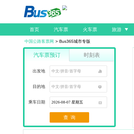
首页
汽车票
火车票
旅游
中国公路客票网
>
Bus365城市专版
汽车票预订
时刻表
出发地
1
目的地
1
乘车日期
1
查 询