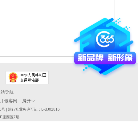
网站导航
融
|
银客网
展开
60290号 | 旅行社业务许可证：L-BJ02816
厦E座西区7层