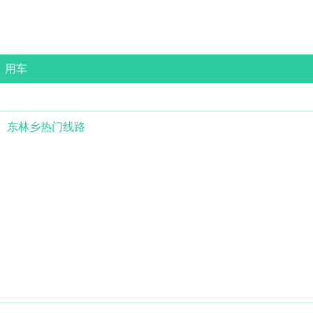
用车
东林乡
热门线路