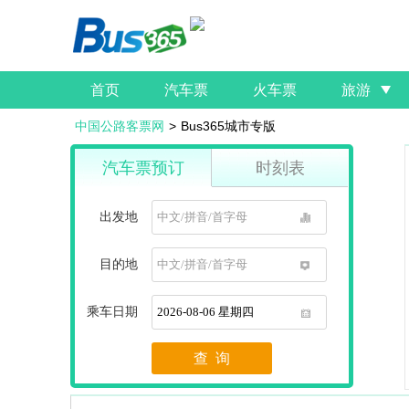
首页
汽车票
火车票
旅游
中国公路客票网
>
Bus365城市专版
汽车票预订
时刻表
出发地
1
目的地
1
乘车日期
1
查 询