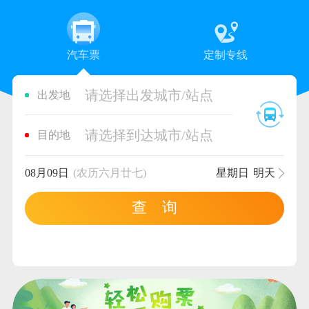
汽车票
定制专线
请选择出发城市/站点
出发地
请选择到达城市/站点
目的地
08月09日
(农历六月廿七)
星期日
明天
查 询