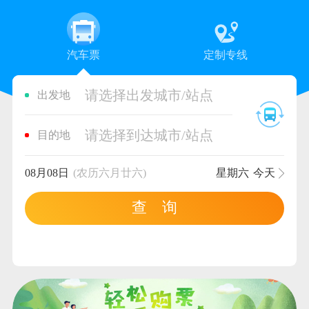
汽车票
定制专线
请选择出发城市/站点
出发地
请选择到达城市/站点
目的地
08月08日
(农历六月廿六)
星期六
今天
查 询