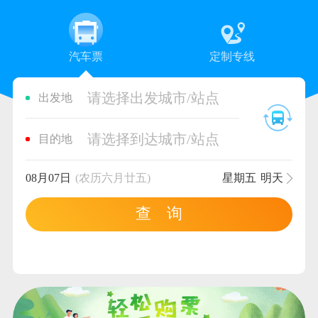
汽车票
定制专线
请选择出发城市/站点
出发地
请选择到达城市/站点
目的地
08月07日
(农历六月廿五)
星期五
明天
查 询