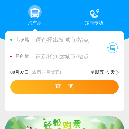
汽车票
定制专线
请选择出发城市/站点
出发地
请选择到达城市/站点
目的地
08月07日
(农历六月廿五)
星期五
今天
查 询