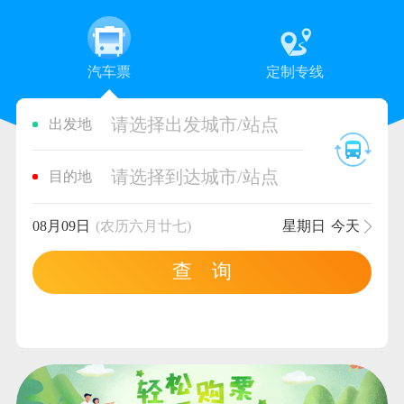
汽车票
定制专线
请选择出发城市/站点
出发地
请选择到达城市/站点
目的地
08月09日
(农历六月廿七)
星期日
今天
查 询