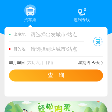
汽车票
定制专线
请选择出发城市/站点
出发地
请选择到达城市/站点
目的地
08月06日
(农历六月廿四)
星期四
今天
查 询