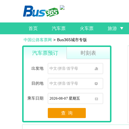
首页
汽车票
火车票
旅游
中国公路客票网
>
Bus365城市专版
汽车票预订
时刻表
出发地
1
目的地
1
乘车日期
1
查 询