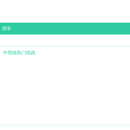
用车
中馆镇
热门线路