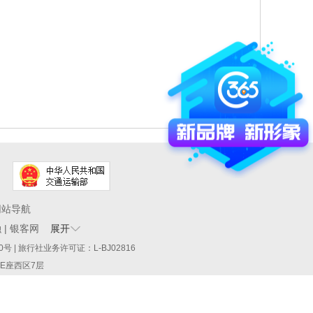
网站导航
融
|
银客网
展开
60290号 | 旅行社业务许可证：L-BJ02816
厦E座西区7层