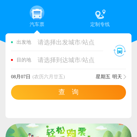
汽车票
定制专线
请选择出发城市/站点
出发地
请选择到达城市/站点
目的地
08月07日
(农历六月廿五)
星期五
明天
查 询