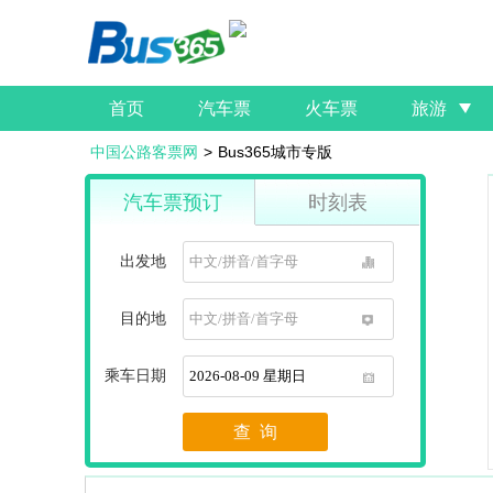
首页
汽车票
火车票
旅游
中国公路客票网
>
Bus365城市专版
汽车票预订
时刻表
出发地
1
目的地
1
乘车日期
1
查 询