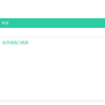
用车
东升镇
热门线路