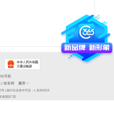
网站导航
融
|
银客网
展开
60290号 | 旅行社业务许可证：L-BJ02816
厦E座西区7层