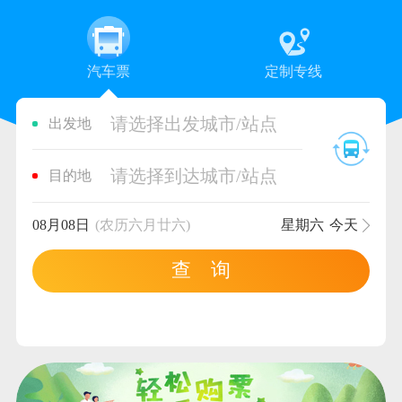
汽车票
定制专线
请选择出发城市/站点
出发地
请选择到达城市/站点
目的地
08月08日
(农历六月廿六)
星期六
今天
查 询