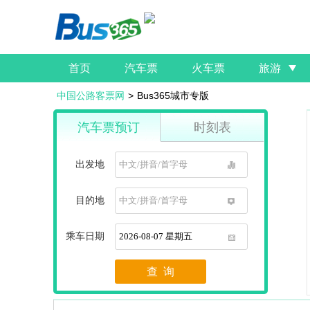
首页
汽车票
火车票
旅游
中国公路客票网
>
Bus365城市专版
汽车票预订
时刻表
出发地
1
目的地
1
乘车日期
1
查 询