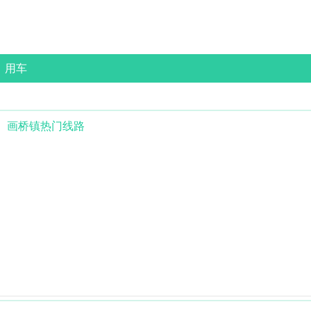
用车
画桥镇
热门线路