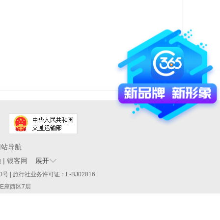
网站导航
融
|
银客网
展开
60290号 | 旅行社业务许可证：L-BJ02816
厦E座西区7层