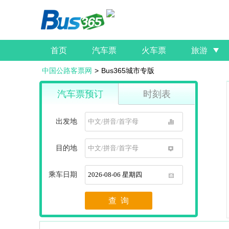
首页
汽车票
火车票
旅游
中国公路客票网
>
Bus365城市专版
汽车票预订
时刻表
出发地
1
目的地
1
乘车日期
1
查 询