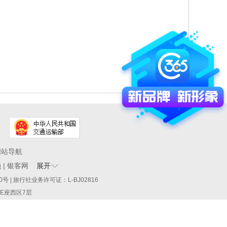
网站导航
融
|
银客网
展开
60290号 | 旅行社业务许可证：L-BJ02816
厦E座西区7层