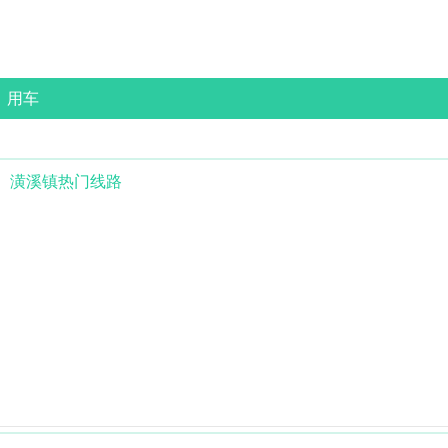
用车
潢溪镇
热门线路