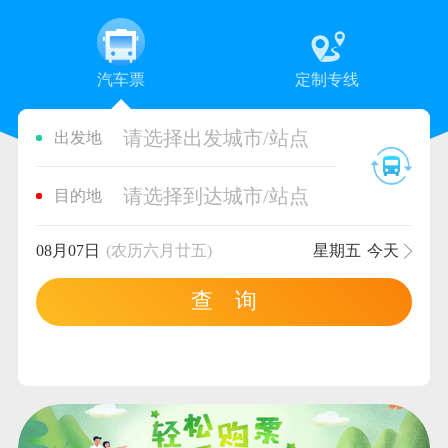
汽车票
定制专线
请选择出发城市/站点
出发地
请选择到达城市/站点
目的地
08月07日
(农历六月廿五)
星期五
今天
查 询