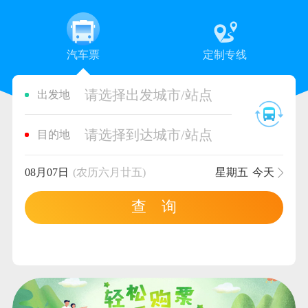
汽车票
定制专线
请选择出发城市/站点
出发地
请选择到达城市/站点
目的地
08月07日
(农历六月廿五)
星期五
今天
查 询