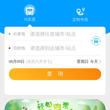
汽车票
定制专线
请选择出发城市/站点
出发地
请选择到达城市/站点
目的地
08月09日
(农历六月廿七)
星期日
今天
查 询