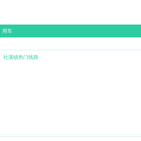
用车
社溪镇
热门线路