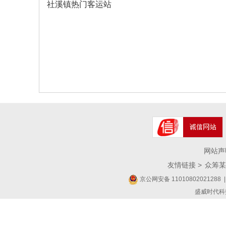
社溪镇热门客运站
网站声
友情链接 >
众筹某
京公网安备 11010802021288
|
盛威时代科技