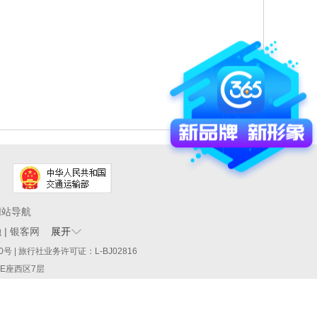
网站导航
融
|
银客网
展开
60290号 | 旅行社业务许可证：L-BJ02816
厦E座西区7层