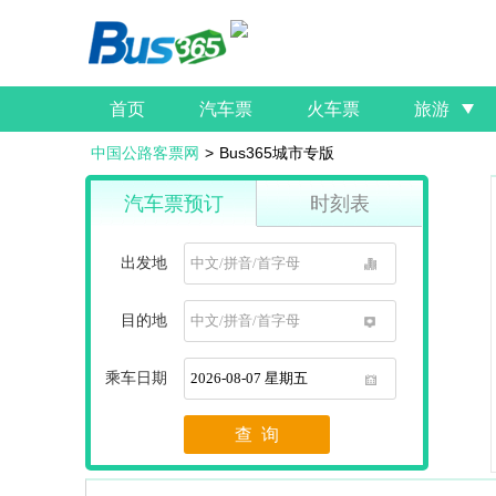
首页
汽车票
火车票
旅游
中国公路客票网
>
Bus365城市专版
汽车票预订
时刻表
出发地
1
目的地
1
乘车日期
1
查 询