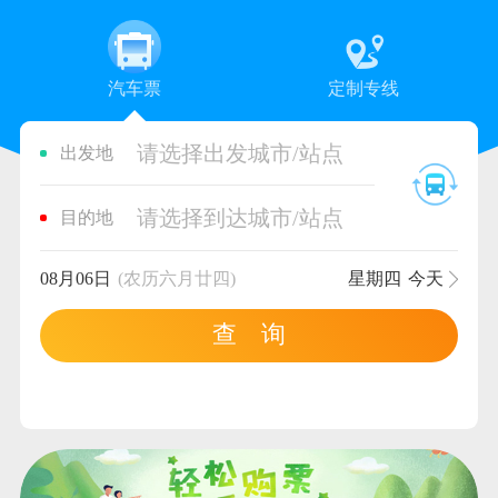
汽车票
定制专线
请选择出发城市/站点
出发地
请选择到达城市/站点
目的地
08月06日
(农历六月廿四)
星期四
今天
查 询