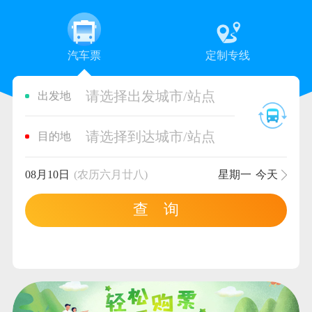
汽车票
定制专线
请选择出发城市/站点
出发地
请选择到达城市/站点
目的地
08月10日
(农历六月廿八)
星期一
今天
查 询