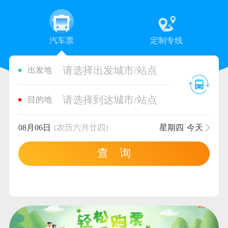
汽车票
定制专线
请选择出发城市/站点
出发地
请选择到达城市/站点
目的地
08月06日
(农历六月廿四)
星期四
今天
查 询